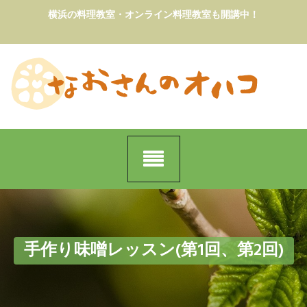
Skip
横浜の料理教室・オンライン料理教室も開講中！
to
content
手作り味噌レッスン(第1回、第2回)