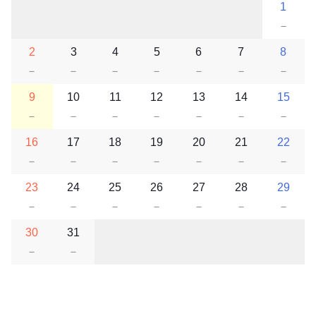
1
－
2
3
4
5
6
7
8
－
－
－
－
－
－
－
9
10
11
12
13
14
15
－
－
－
－
－
－
－
16
17
18
19
20
21
22
－
－
－
－
－
－
－
23
24
25
26
27
28
29
－
－
－
－
－
－
－
30
31
－
－