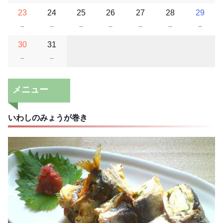
23
24
25
26
27
28
29
－
－
－
－
－
－
－
30
31
－
－
メニュー
いわしのみょうが巻き