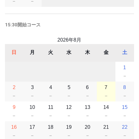
－
－
15:30開始コース
2026年8月
日
月
火
水
木
金
土
1
－
2
3
4
5
6
7
8
－
－
－
－
－
－
－
9
10
11
12
13
14
15
－
－
－
－
－
－
－
16
17
18
19
20
21
22
－
－
－
－
－
－
－