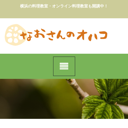
Skip
横浜の料理教室・オンライン料理教室も開講中！
to
content