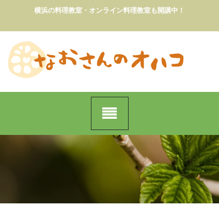
Skip
横浜の料理教室・オンライン料理教室も開講中！
to
content